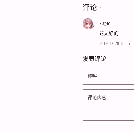
评论
1
Zapic
这是好的
2019-12-20 18:15
发表评论