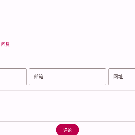
回复
评论