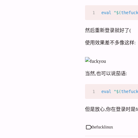
eval
 "$(
thefuc
然后重新登录就好了(
使用效果差不多像这样:
当然,也可以说茄语:
eval
 "$(
thefuc
但是放心,你在登录时是fu
thefuck
linux