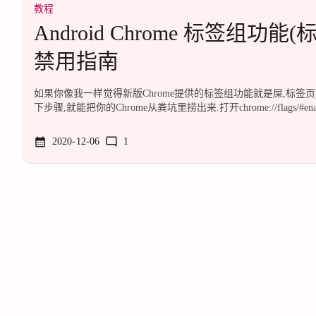
教程
Android Chrome 标签组功
禁用指南
如果你像我一样觉得新版Chrome提供的标签组功能就是屎,标签
下步骤,就能把你的Chrome从粪坑里捞出来.打开chrome://flags/#ena
栏打开),将黄色高亮的项目设置为Disabled.然后点击页面底部的"Rel
的应用信息页,强行停止Chrome.就好了.妈的, 没用了, 谷歌彻底
2020-12-06
1