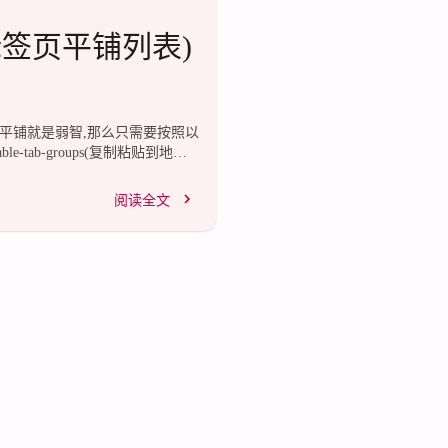
能(标签页平铺列表)
页平铺就是弱智,那么只需要按照以
ble-tab-groups(复制粘贴到地址
aunch"按钮,再进入Chrome应用
把这个功能砍掉了.
阅读全文