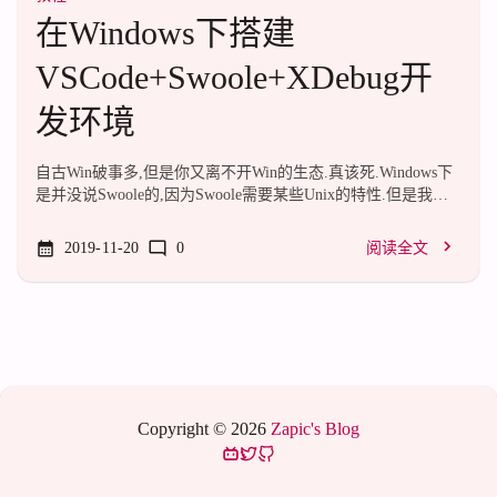
在Windows下搭建
VSCode+Swoole+XDebug开
发环境
自古Win破事多,但是你又离不开Win的生态.真该死.Windows下
是并没说Swoole的,因为Swoole需要某些Unix的特性.但是我们
可以通过Cygwin或者WSL膜出一个Unix环境.在Windows下安装
Swoole的教程网上都烂大街了,在这里就不再赘述,百度Google
2019-11-20
0
阅读全文
皆可.当然,我们也有绿色版的,官方提供的,但是并没有XDebug,
没法调试.预置的是PHP7.1以及一些常用拓展.当然,还有Swoole,
配的v4.2.1版本.贴一下下载地址:下载地址(Swoole官方)然后破
事就出在XDebug.你不能直接把Windows的XDebug塞进Cygwin
或者WSL里,这些容器...
Copyright © 2026
Zapic's Blog