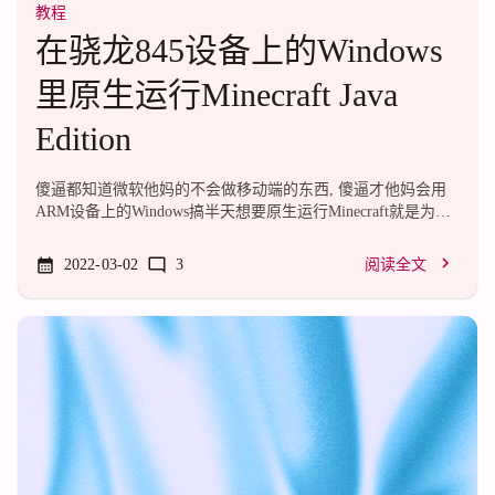
教程
在骁龙845设备上的Windows
里原生运行Minecraft Java
Edition
傻逼都知道微软他妈的不会做移动端的东西, 傻逼才他妈会用
ARM设备上的Windows搞半天想要原生运行Minecraft就是为了
他妈提高效率, 结果他妈的微软没给他妈的845的显卡驱动做他
妈的OpenGL, 还得去下载他妈的兼容包转成他妈的DirectX 12
2022-03-02
3
阅读全文
才能他妈的跑.典型的跨平台跨了他妈个寂寞.越想越气, 懒得写
了.简单说一下:从https://bell-sw.com/pages/downloads/#/java-17-
current下载JRE 17, 选择Windows ARM64.从微软商店下载
OpenCL™ 和 OpenGL® 兼容包, 安装完成后无需重启.建议使用
HMCL启...