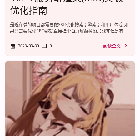
优化指南
最近在做的项目都需要做SSR优化搜索引擎索引和用户体验.如
果只需要优化SEO那就直接挂个白屏屏蔽掉没加载完但是有内
容的丑陋网页就行了, 搜索引擎能够抓取数据, 用户以为还在加
载.但是如果需要优化用户体验, 那就需要下一些功夫了.这篇教
2023-03-30
0
阅读全文
程基于没有使用任何SSR框架(比如nuxt/vite-ssr), 纯手搓的SSR
服务端, 其他框架请自行迁移学习, 难度应该不大, 实在不行我
们可以改源码(x).0. 简单的SSR服务端核心逻辑如下:import {
renderToString } from "@vue/server-render"; const initApp = ...