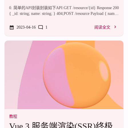
0. 简单的API封装封装如下API:GET /resource/{id} Response 200
{ _id: string; name: string; } 404;POST /resource Payload { name:
string; } Response 201 { _id: string; name: string; } 403;实现:class
Client { client: AxiosInstance; constructor (baseUrl: string) {
2023-04-16
1
阅读全文
this.client = axios.create(...
教程
Vue 3 服务端渲染(SSR)终极