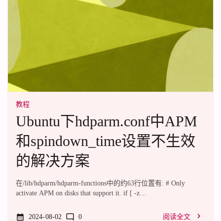
教程
Ubuntu下hdparm.conf中APM
和spindown_time设置不生效
的解决方案
在/lib/hdparm/hdparm-functions中的约63行位置有: # Only
activate APM on disks that support it. if [ -z
"$ID_ATA_FEATURE_SET_APM" ]; then local
ID_ATA_FEATURE_SET_APM="$(udevadm info -n "$1" -q
2024-08-02
0
阅读全文