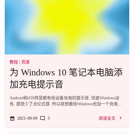
教程
|
资源
为 Windows 10 笔记本电脑添
加充电提示音
Android和iOS阵营都有给设备充电的提示音, 但是Windows没
有, 感觉少了点仪式感. 所以就想着给Windows也加一个充电提
示音.@2021/09/12 更新重新组织了一下代码, 修复了将充满识
别成断开电源的问题.\#0 获取充电状态第一反应是通过
2021-09-09
3
阅读全文
Windows日志获取电源状态更改事件, 然后用计划任务去播放声
音.结果实际测试下来这种方法延迟很高(约5秒), 体验不大行,
所以直接使用VBScript去实现查询.我也不知道为什么要这样实