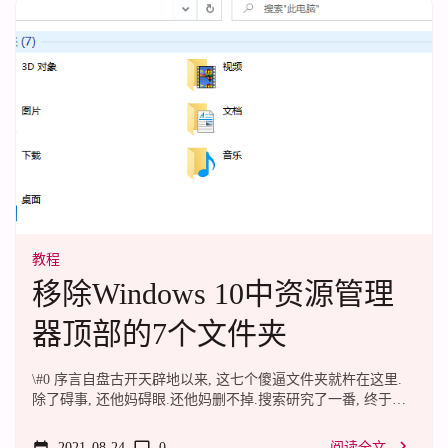
现, 四处搜刮得到的代码, 能用就行.pngSet WMI =
GetObject("winmgmts:\\.\root\WMI...
教程
移除Windows 10中资源管理
器顶部的7个文件夹
\#0 序言自盘古开天辟地以来, 这七个傻逼文件夹就杵在这里.
除了碍事, 还他妈碍眼.还他妈删不掉.搜索研究了一番, 终于找
到了干掉这七个傻逼文件夹的方法.\#1 除之将以下内容保存为
remove.reg, 直接双击导入即可:Windows Registry Editor Version
2021-08-24
0
阅读全文