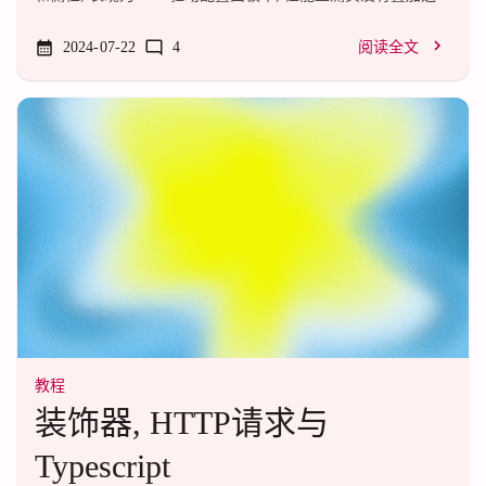
项, 只有指标, 按下Alt+Z无法打开侧栏, 快捷键设置中没有侧栏
键位配置, 通用配置中没有启用叠加层的选项.解决方式是修改
2024-07-22
4
阅读全文
注册表
HKEY_LOCAL_MACHINE\SYSTEM\ControlSet001\Control\Class\
{4d36e968-e325-11ce-bfc1-08002be10318}\000x在系统有多个显
卡的时可能会有多个项, 一般为0000找到AllowRSOverlay, 将
false修改为true, 然后在任务管理器中杀掉管理界面U...
教程
装饰器, HTTP请求与
Typescript