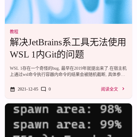
教程
解决JetBrains系工具无法使用
WSL 1内Git的问题
WSL 1存在一个奇怪的bug, 最早在2019年就提出来了.在宿主机
上通过wsl命令执行容器内命令的结果会被随机截断, 具体参考
这里:https://youtrack.jetbrains.com/issue/IDEA-242469这就导致
JetBrains系工具无法使用WSL 1内的Git. JetBrains会默认使用宿
2021-12-05
0
阅读全文
主机上的Git, 但是如果Git上有commit hook, 就会出现找不到命
令的尴尬情况.但是在上面那个链接里提供了一个简单的trick去
解决这个问题:在IDE注册表里启用WSL1内Git的支持: 顶栏->帮
助->查找操作->注册表(Registr...