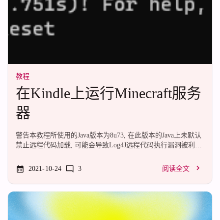
教程
在Kindle上运行Minecraft服务
器
警告本教程所使用的Java版本为8u73, 在此版本的Java上未默认
禁止远程代码加载, 可能会导致Log4J远程代码执行漏洞被利用
请确保您使用的是最新版本的Spigot或者Paper服务端, 或者避
免将服务器暴露在不信任的环境.众所周知, Kindle是一个水墨
2021-10-24
3
阅读全文
屏的电子阅读器.但是, 他有Shell.所以也能拿来开服.png今天的
受害者主角是一块Kindle Paperwhite 3, 拥有512M超大运存和一
颗高性能的ARMv7处理器, 还有一块4G海量容量的EMMC, 用
来开服真是再合适不过了.Kindle Paperwhite 2 及之前的设备只
有256M内存(甚至更少), 难以...