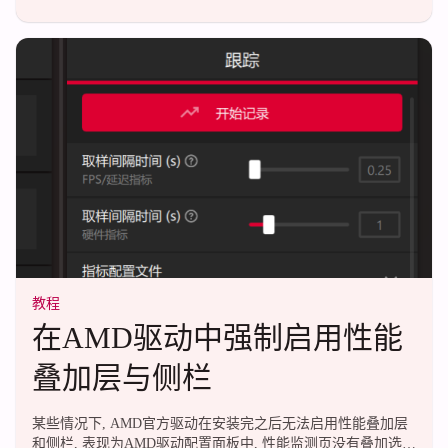
property 2>/dev/null | sed -n
's/^ID_ATA_FEATURE_SET_APM=//p'...
教程
在AMD驱动中强制启用性能
叠加层与侧栏
某些情况下, AMD官方驱动在安装完之后无法启用性能叠加层
和侧栏, 表现为AMD驱动配置面板中, 性能监测页没有叠加选