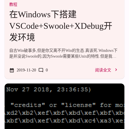
教程
在Windows下搭建
VSCode+Swoole+XDebug开
发环境
自古Win破事多,但是你又离不开Win的生态.真该死.Windows下
是并没说Swoole的,因为Swoole需要某些Unix的特性.但是我们
可以通过Cygwin或者WSL膜出一个Unix环境.在Windows下安装
Swoole的教程网上都烂大街了,在这里就不再赘述,百度Google
2019-11-20
0
阅读全文
皆可.当然,我们也有绿色版的,官方提供的,但是并没有XDebug,
没法调试.预置的是PHP7.1以及一些常用拓展.当然,还有Swoole,
配的v4.2.1版本.贴一下下载地址:下载地址(Swoole官方)然后破
事就出在XDebug.你不能直接把Windows的XDebug塞进Cygwin
或者WSL里,这些容器...