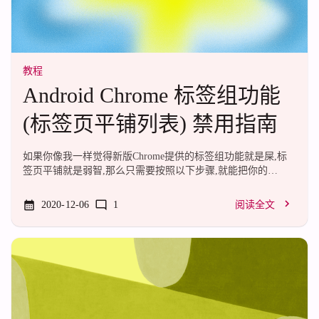
教程
Android Chrome 标签组功能
(标签页平铺列表) 禁用指南
如果你像我一样觉得新版Chrome提供的标签组功能就是屎,标
签页平铺就是弱智,那么只需要按照以下步骤,就能把你的
Chrome从粪坑里捞出来.打开chrome://flags/#enable-tab-
groups(复制粘贴到地址栏打开),将黄色高亮的项目设置为
2020-12-06
1
阅读全文
Disabled.然后点击页面底部的"Relaunch"按钮,再进入Chrome应
用的应用信息页,强行停止Chrome.就好了.妈的, 没用了, 谷歌彻
底把这个功能砍掉了.