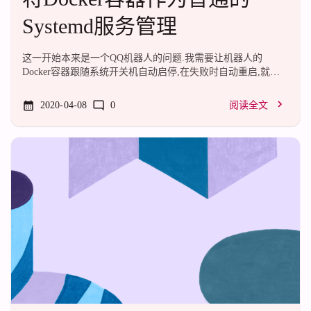
Systemd服务管理
这一开始本来是一个QQ机器人的问题.我需要让机器人的
Docker容器跟随系统开关机自动启停,在失败时自动重启,就像
一个普通的Systemd服务一样.然后折腾了一个小时,终于解决了.
很简单,先说一下基本思路:写一个监控容器状况的脚本,容器退
2020-04-08
0
阅读全文
出后脚本也退出,装作自己是容器的守护进程.在Service里
ExecStartPre和ExecStop里控制容器的启停,ExecStart里跑伪装的
守护进程.开始我们假设这里需要将一个叫contain的容器作为服
务.伪·守护进程好,让我们先写一个监控容器状况的脚本,这里暂
且叫daemon.sh.先来一个死循环,让脚本保持运行:#!/bin/bash
wh...