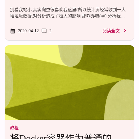
别看我站小,其实爬虫很喜欢我这里(所以统计页经常收到一大
堆垃圾数据,对分析造成了极大的影响.那咋办嘛(\#0 分析我这
里遭到的数据污染,都是这样的:操作系统：macOS网络服务
商：电信屏幕分辨率：1024x768屏幕颜色：32-bit操作系统：
2020-04-12
2
阅读全文
Win 7网络服务商：网通屏幕分辨率：1024x768屏幕颜色：32-
bit而一个普通的访客:操作系统：Win 7网络服务商：移动屏幕
分辨率：1366x768屏幕颜色：24-bit可以看出非常明显的特征:
分辨率为1024*768 (这种分辨率已经极其少见)颜色深度为32
(家用显示器基本上只有24)这种组合更是诡异那不用洗了,直接
前端过滤掉就好了....
教程
将Docker容器作为普通的