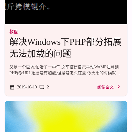
教程
解决Windows下PHP部分拓展
无法加载的问题
又是一个巨坑,忙活了一中午.之前搭建自己手动WAMP注意到
PHP的cURL拓展没有加载,但是没怎么在意.今天用的时候就炸
掉了,然后一看phpinfo才想起来cURL没加载.于是各种研究.先是
觉得可能是php.ini的锅,结果使用同一个php.ini,在CLI下能够加
2019-10-19
2
阅读全文
载cURL,CGI下仍然不行.我的PHP是从官网下载的Windows版
本,Thread Safe 7.2.2,但是这与问题并没有什么关系.然后确认问
题是出在CGI上之后,我去查看Apache的日志,果然炸掉了:PHP
Warning: PHP Startup: Unable to load dynamic library &...