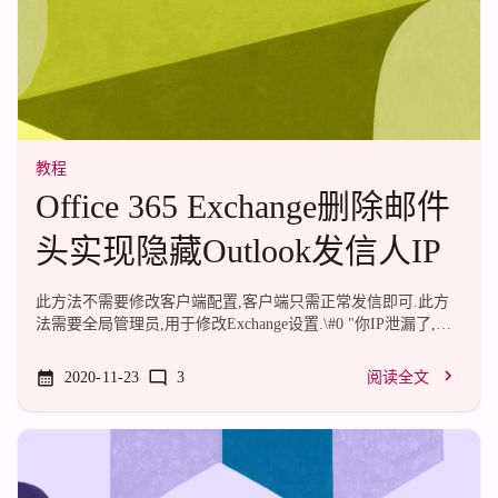
教程
Office 365 Exchange删除邮件
头实现隐藏Outlook发信人IP
此方法不需要修改客户端配置,客户端只需正常发信即可.此方
法需要全局管理员,用于修改Exchange设置.\#0 "你IP泄漏了,我
要打爆你!"今天在某个群里吹水,聊到邮件发送的问题.有E5开
发者订阅的我立刻嚣张起来了.没错,这个博客的评论邮件也是
2020-11-23
3
阅读全文
用Outlook发的.设置好DKIM和SPF之后发信不进垃圾箱,每日发
信上限5000封,免费快乐嫖,有SMTP服务,不需要繁琐的验证.爽
死了.顺带还给群友演示了一下乱发信不进垃圾箱.爽.不过即便
这么爽,大多数人貌似不大喜欢用Outlook,因为会泄露源站IP,导
致站点被打爆.之前没有注意到这个问题.但是,家宽发信的我,完