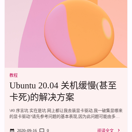
clipboard.试了一下,完全然并卵淦哦,那我要你来干啥.事到如
今,\#1 ...
教程
Ubuntu 20.04 关机缓慢(甚至
卡死)的解决方案
\#0 序言坑.实在是坑.网上都让我去装显卡驱动,我一破集显哪来
的显卡驱动?请先参考问题的基本表现,因为此问题可能由多种
原因导致.\#1 什么鬼?只要满足其中之一,即满足此解决方案的
使用条件.若安装了桌面环境,关机时长时间卡在Ubuntu Logo屏,
2020-09-16
0
阅读全文